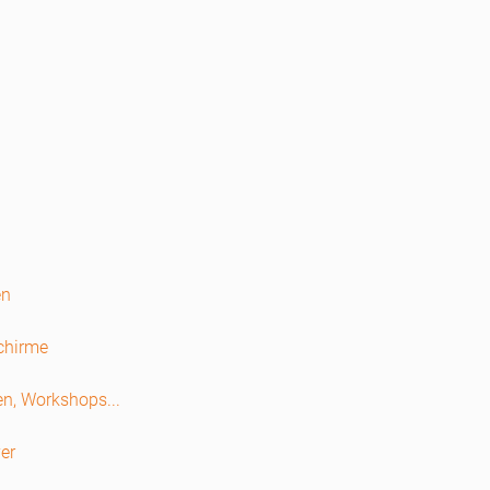
en
schirme
en, Workshops...
er