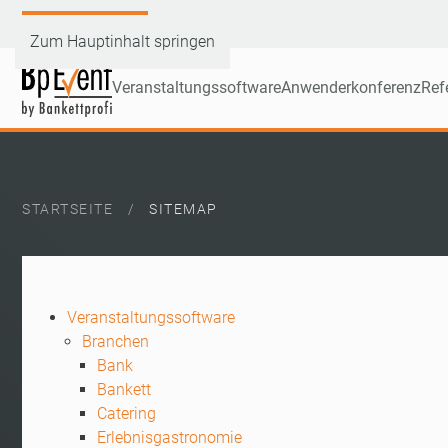
Demoversion testen
Zum Hauptinhalt springen
Veranstaltungssoftware
Anwenderkonferenz
Ref
STARTSEITE
SITEMAP
Veranstaltungssoftware
Branchen
Bank
Bankett
Catering
Erlebnisgastronomie