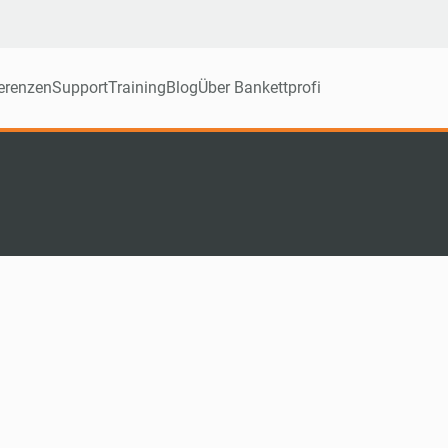
erenzen
Support
Training
Blog
Über Bankettprofi