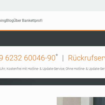
ning
Blog
Über Bankettprofi
*
49 6232 60046-90
|
Rückrufser
 Uhr; Kostenfrei mit Hotline- & Update-Service; Ohne Hotline- & Update-Se