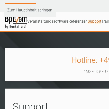
Demoversion testen
Zum Hauptinhalt springen
Veranstaltungssoftware
Referenzen
Support
Trai
Hotline: +
* Mo – Fr, 9 – 17
Support