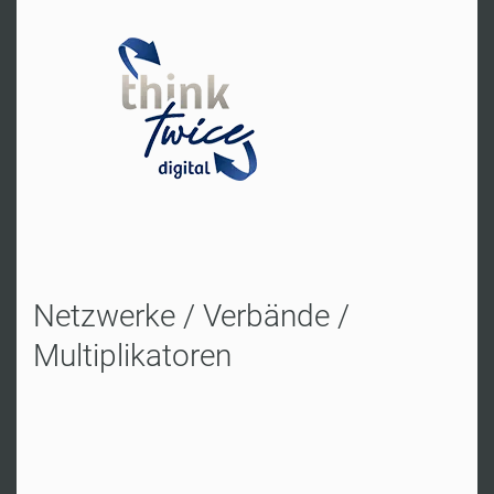
Reichelsheim
Fr. Schiffner
Tel:
+49 30 587 59 0080
Zur Website
Netzwerke / Verbände /
Multiplikatoren
Oberhausen