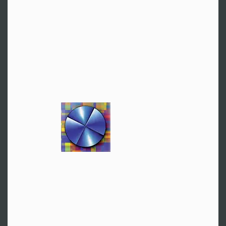
Zur Website
Hamburg
Hr. Guzy
Tel:
+49 40 86662271
Zur Website