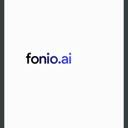
Wien, Österreich
Hr. Leibovitz
Tel:
+43 660 1721218
Zur Website