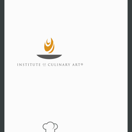
Zarrentin
Hr. Bruder
Tel:
+49 38851 33399
Zur Website
Coesfeld