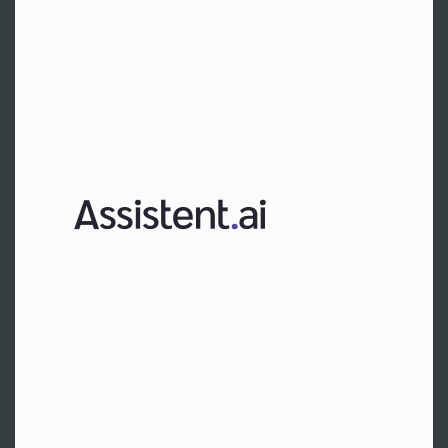
Frankfurt am Main
Hr. Oberlies
Tel:
+49 1523 6808885
Zur Website