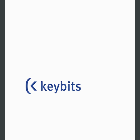
Tel:
+49 40 66905111
Zur Website
Essen
Hr. Meixner
Tel:
+49 201 1852790
Zur Website