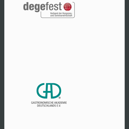
Hr. Raith
Tel:
+49 800 2288227
Zur Website
Unna
Hr. Platz
Tel:
+49 2303 9423388
Zur Website