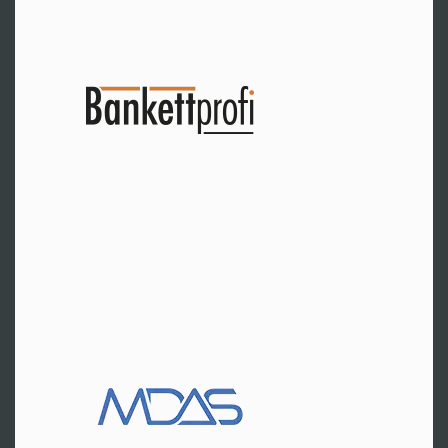
Speyer
Fr. Lichtenfeld
Tel:
+49 6232 60046-60
Zur Website
CH-Zürich
Hr. Damian
Tel:
+41 44 5524750