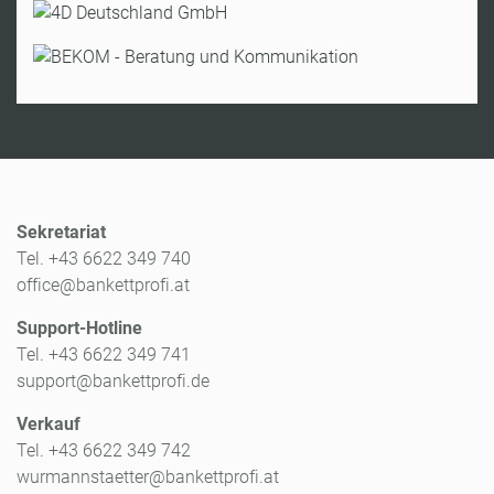
Hr. Schäfer
A-Fürstenfeld
Tel:
+49 89
85633430
Hr. Bürki
Tel:
+43 664 129 63 29
Zur Website
Zur Website
Sekretariat
Tel. +43 6622 349 740
office@bankettprofi.at
Support-Hotline
Tel. +43 6622 349 741
support@bankettprofi.de
Verkauf
Tel. +43 6622 349 742
wurmannstaetter@bankettprofi.at