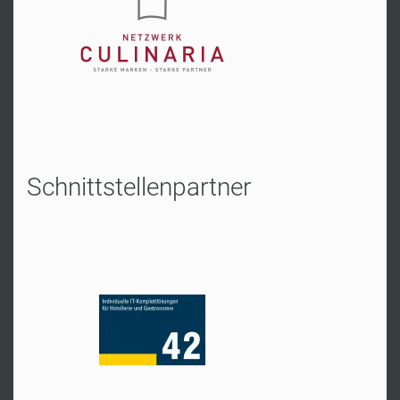
Hr. Hertach
Tel:
+49 2541 8050
Zur Website
Schnittstellenpartner
Hannover
Hr. Isensee
Tel:
+49 511 3532420
Zur Website