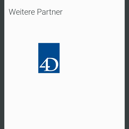
Weitere Partner
Eching
Hr. Schäfer
Tel:
+49 89 85633430
Zur Website