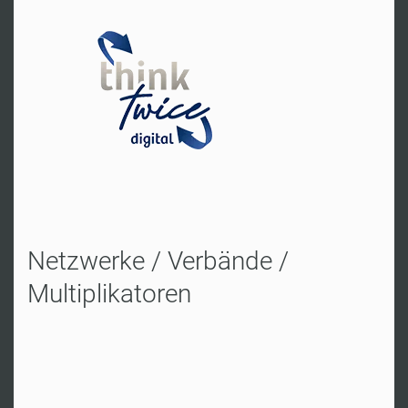
Reichelsheim
Fr. Schiffner
Tel:
+49 30 587 59 0080
Zur Website
Netzwerke / Verbände /
Multiplikatoren
Oberhausen