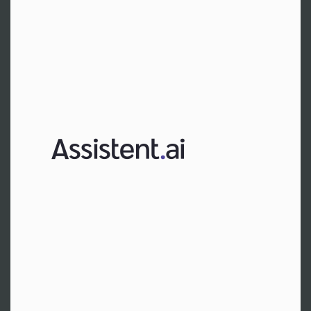
Frankfurt am Main
Hr. Oberlies
Tel:
+49 1523 6808885
Zur Website