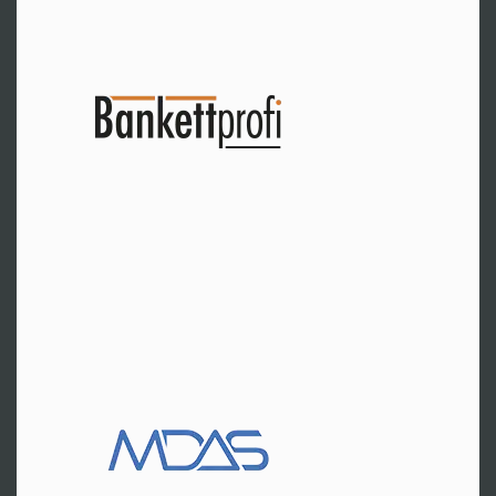
Salzburg
Hr. Wurmannstätter
Tel:
+43 662 23497-40
Zur Website
CH-Zürich
Hr. Damian
Tel:
+41 44 5524750