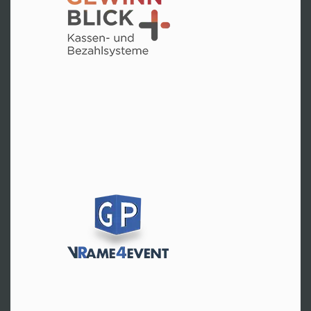
Hr. Ebner
Tel:
+49 8171 96965-0
Zur Website
A-Wien
Fr. Zehender
Tel:
+43 676 88890110
Zur Website