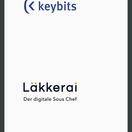
Hr. Meixner
Tel:
+49 201 1852790
Zur Website
Berlin
Fr. Hofmayer
Tel:
+49 171 6539412
Zur Website