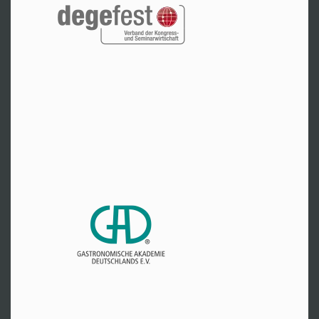
Hr. Raith
Tel:
+49 800 2288227
Zur Website
Unna
Hr. Platz
Tel:
+49 2303 9423388
Zur Website