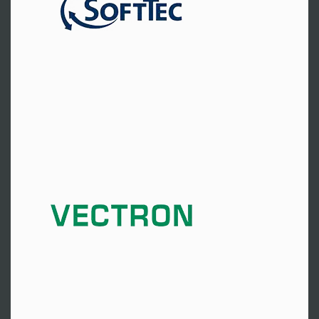
Hr. Anschütz
Tel:
+49 8321 674930
Zur Website
Münster
Tel:
+49 251 2856-150
Zur Website