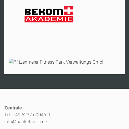
A-Fürstenfeld
Hr. Bürki
Tel:
+43 664 129 63 29
Zur Website
Schwetzingen
Hr. Teucke
Tel:
+49 6202 97838244
Zur Website
Zentrale
Tel. +49 6232 60046-0
info@bankettprofi.de