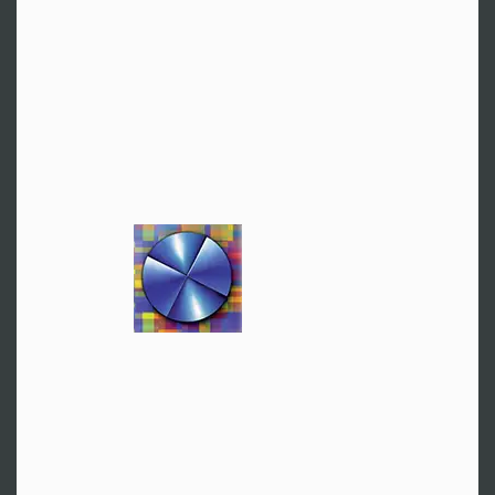
Zur Website
Hamburg
Hr. Guzy
Tel:
+49 40 86662271
Zur Website