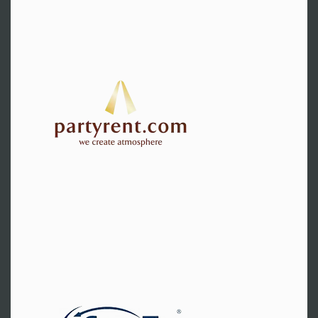
Bocholt
Hr. Storkebaum
Tel:
+49 2871 24810
Zur Website
Sonthofen