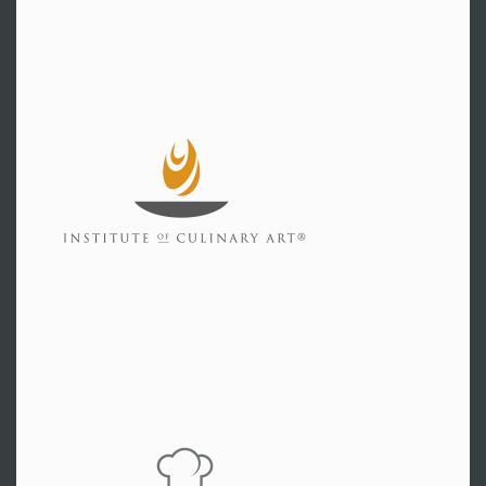
Zarrentin
Hr. Bruder
Tel:
+49 38851 33399
Zur Website
Coesfeld