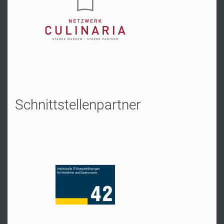
Hr. Hertach
Tel:
+49 2541 8050
Zur Website
Schnittstellenpartner
Hannover
Hr. Isensee
Tel:
+49 511 3532420
Zur Website