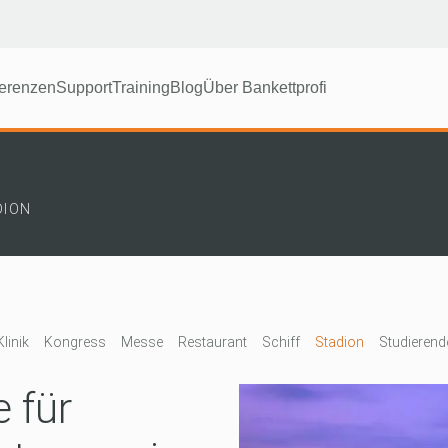
erenzen
Support
Training
Blog
Über Bankettprofi
DION
Klinik
Kongress
Messe
Restaurant
Schiff
Stadion
Studieren
 für