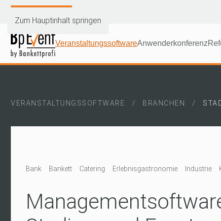
Demoversion testen
Zum Hauptinhalt springen
Veranstaltungssoftware
Anwenderkonferenz
Ref
VERANSTALTUNGSSOFTWARE
BRANCHEN
STA
Bank
Bankett
Catering
Erlebnisgastronomie
Industrie
Managementsoftware