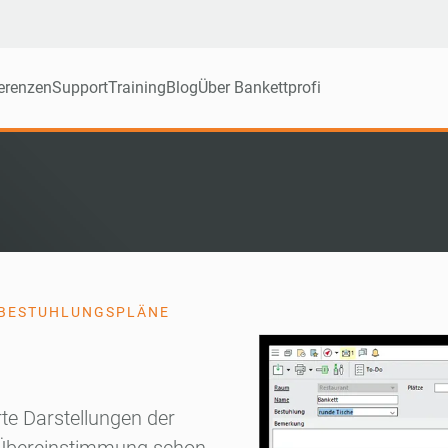
erenzen
Support
Training
Blog
Über Bankettprofi
D BESTUHLUNGSPLÄNE
rte Darstellungen der