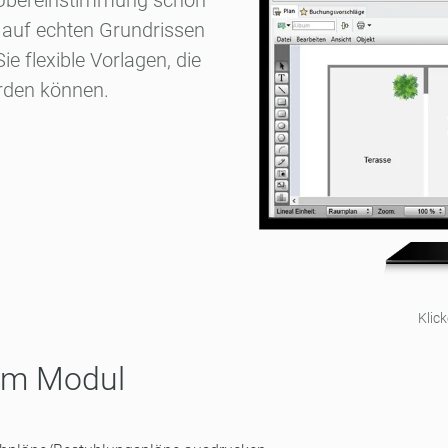
 Übereinstimmung schon
d auf echten Grundrissen
e flexible Vorlagen, die
rden können.
Klic
sem Modul