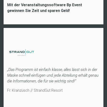
Mit der Veranstaltungssoftware Bp Event
gewinnen Sie Zeit und sparen Geld!
,
„Das Programm ist einfach klasse, alles lässt sich in der
„B
uf
Maske schnell einfügen und jede Abteilung erhält genau
Rä
die Informationen, die für sie wichtig sind!“
t
Fr
Fr. Kranzusch // StrandGut Resort
G