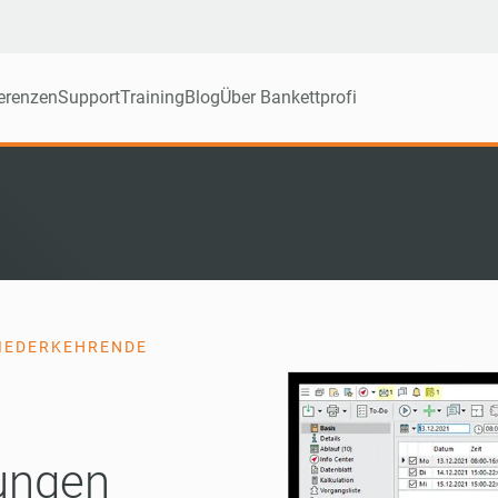
erenzen
Support
Training
Blog
Über Bankettprofi
WIEDERKEHRENDE
ungen