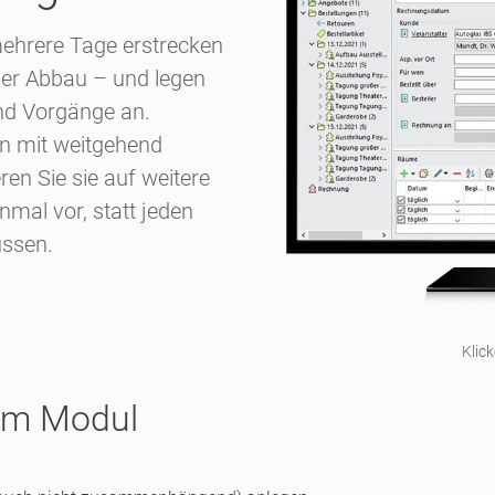
mehrere Tage erstrecken
der Abbau – und legen
und Vorgänge an.
n mit weitgehend
en Sie sie auf weitere
mal vor, statt jeden
üssen.
Klic
sem Modul