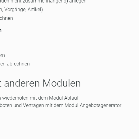
 (auch nicht zusammenhängend) anlegen
, Vorgänge, Artikel)
echnen
n
ern
men abrechnen
it anderen Modulen
ch wiederholen mit dem Modul Ablauf
ngeboten und Verträgen mit dem Modul Angebotsgenerator