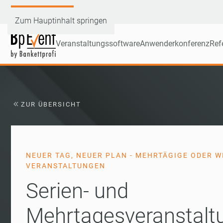
Demoversion testen
Zum Hauptinhalt springen
Veranstaltungssoftware
Anwenderkonferenz
Ref
ZUR ÜBERSICHT
NEUER TAG, NEUER PLAN - MEHRTÄGIGE ODER 
VERANSTALTUNGEN
Serien- und
Mehrtagesveranstalt