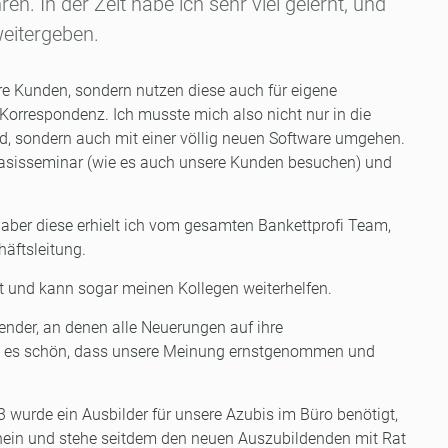
ren. In der Zeit habe ich sehr viel gelernt, und
eitergeben.
ere Kunden, sondern nutzen diese auch für eigene
orrespondenz. Ich musste mich also nicht nur in die
ind, sondern auch mit einer völlig neuen Software umgehen.
 Basisseminar (wie es auch unsere Kunden besuchen) und
fe, aber diese erhielt ich vom gesamten Bankettprofi Team,
häftsleitung.
rt und kann sogar meinen Kollegen weiterhelfen.
wender, an denen alle Neuerungen auf ihre
ist es schön, dass unsere Meinung ernstgenommen und
3 wurde ein Ausbilder für unsere Azubis im Büro benötigt,
chein und stehe seitdem den neuen Auszubildenden mit Rat