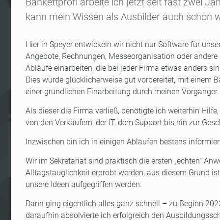
Bankettprofi arbeite ich jetzt seit fast zwei Jah
kann mein Wissen als Ausbilder auch schon w
Hier in Speyer entwickeln wir nicht nur Software für uns
Angebote, Rechnungen, Messeorganisation oder andere K
Abläufe einarbeiten, die bei jeder Firma etwas anders s
Dies wurde glücklicherweise gut vorbereitet, mit einem
einer gründlichen Einarbeitung durch meinen Vorgänger.
Als dieser die Firma verließ, benötigte ich weiterhin Hil
von den Verkäufern, der IT, dem Support bis hin zur Gesc
Inzwischen bin ich in einigen Abläufen bestens informie
Wir im Sekretariat sind praktisch die ersten „echten“ An
Alltagstauglichkeit erprobt werden, aus diesem Grund 
unsere Ideen aufgegriffen werden.
Dann ging eigentlich alles ganz schnell – zu Beginn 202
daraufhin absolvierte ich erfolgreich den Ausbildungss