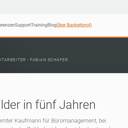
erenzen
Support
Training
Blog
Über Bankettprofi
ITARBEITER - FABIAN SCHÄFER
der in fünf Jahren
elernter Kaufmann für Büromanagement, bei