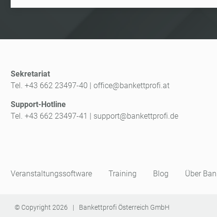
Sekretariat
Tel. +43 662 23497-40
|
office@bankettprofi.at
Support-Hotline
Tel. +43 662 23497-41
|
support@bankettprofi.de
Veranstaltungssoftware
Training
Blog
Über Bank
© Copyright
2026
|
Bankettprofi Österreich GmbH