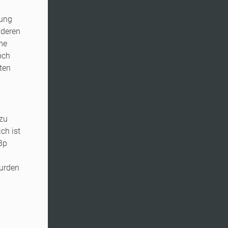
rung
nderen
he
och
ten
 zu
ch ist
Bp
wurden