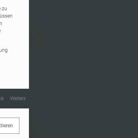
e zu
müssen
m
e
sung
ck
Weiter
ktieren