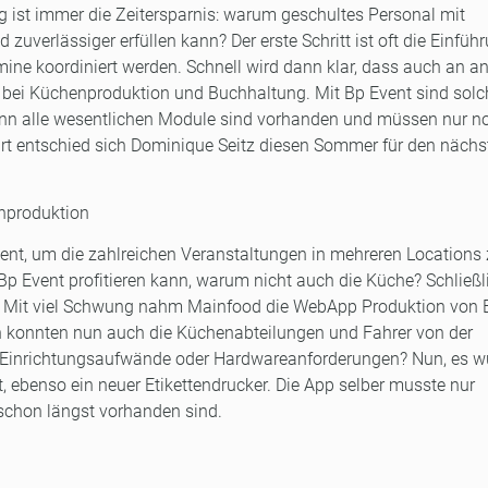
ng ist immer die Zeitersparnis: warum geschultes Personal mit
 zuverlässiger erfüllen kann? Der erste Schritt ist oft die Einfüh
mine koordiniert werden. Schnell wird dann klar, dass auch an a
l bei Küchenproduktion und Buchhaltung. Mit Bp Event sind solc
 denn alle wesentlichen Module sind vorhanden und müssen nur n
urt entschied sich Dominique Seitz diesen Sommer für den nächs
enproduktion
vent, um die zahlreichen Veranstaltungen in mehreren Locations
 Event profitieren kann, warum nicht auch die Küche? Schließli
s! Mit viel Schwung nahm Mainfood die WebApp Produktion von 
n konnten nun auch die Küchenabteilungen und Fahrer von der
e Einrichtungsaufwände oder Hardwareanforderungen? Nun, es 
 ebenso ein neuer Etikettendrucker. Die App selber musste nur
e schon längst vorhanden sind.