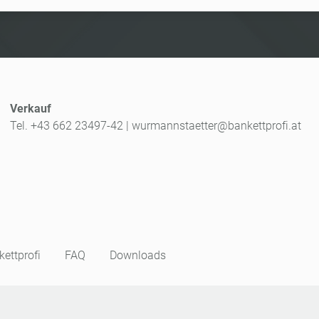
Verkauf
Tel. +43 662 23497-42
|
wurmannstaetter@bankettprofi.at
ettprofi
FAQ
Downloads