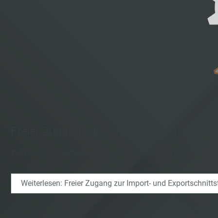
Freier Zugang zur Import- und Exportschn
Individuelle Schnittstellen für den regelmäßigen Datenausta
Weiterlesen: Freier Zugang zur Import- und Exportschnittst