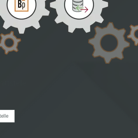
ittstelle
usch
elle