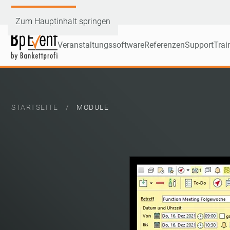
Demoversion testen
Zum Hauptinhalt springen
Veranstaltungssoftware
Referenzen
Support
Trai
STARTSEITE
MODULE