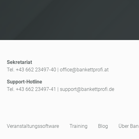
Sekretariat
Tel. +43 662 23497-40
|
office@bankettprofi.at
Support-Hotline
Tel. +43 662 23497-41
|
support@bankettprofi.de
Veranstaltungssoftware
Training
Blog
Über Bank