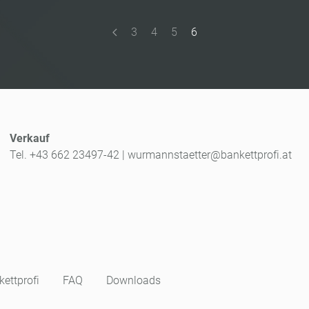
3
4
5
6
Verkauf
Tel. +43 662 23497-42
|
wurmannstaetter@bankettprofi.at
ettprofi
FAQ
Downloads