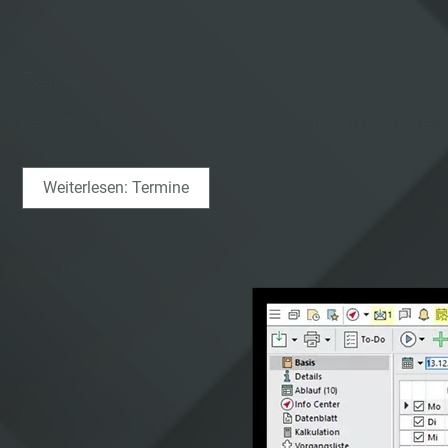
Termine
Reine Terminsache – Meetings planen, einladen und bestäti
Weiterlesen: Termine