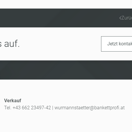
Zurü
 auf.
Jetzt konta
Verkauf
Tel. +43 662 23497-42
|
wurmannstaetter@bankettprofi.at