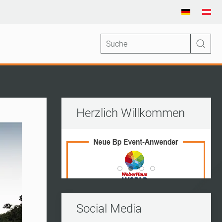
Herzlich Willkommen
Vito Frederico Wedding Ran
World Of Living
Kleine Insel
Kerres
Social Media