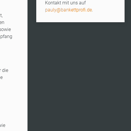
Kontakt mit uns auf
pauly@bankettprofi.de
.
t,
nen
sowie
Empfang
 die
ie
wie