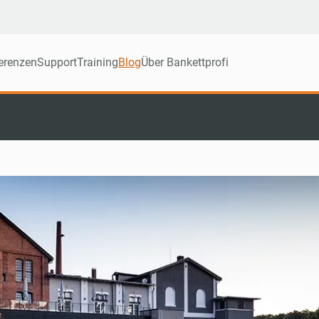
erenzen
Support
Training
Blog
Über Bankettprofi