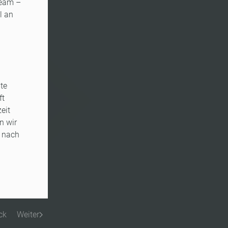
team –
l an
mte
ft
eit
n wir
d nach
ck
Weiter