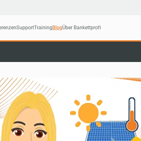
erenzen
Support
Training
Blog
Über Bankettprofi