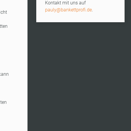
Kontakt mit uns auf
pauly@bankettprofi.de
.
icht
tten
 kann
nten