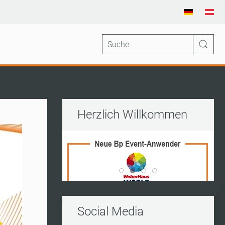
Herzlich Willkommen
Vito Frederico Wedding Ran
World Of Living
Kleine Insel
Kerres
Social Media