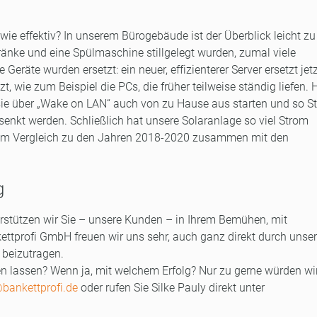
ie effektiv? In unserem Bürogebäude ist der Überblick leicht zu
nke und eine Spülmaschine stillgelegt wurden, zumal viele
eräte wurden ersetzt: ein neuer, effizienterer Server ersetzt jetz
, wie zum Beispiel die PCs, die früher teilweise ständig liefen. 
ie über „Wake on LAN“ auch von zu Hause aus starten und so S
enkt werden. Schließlich hat unsere Solaranlage so viel Strom
 im Vergleich zu den Jahren 2018-2020 zusammen mit den
g
terstützen wir Sie – unsere Kunden – in Ihrem Bemühen, mit
tprofi GmbH freuen wir uns sehr, auch ganz direkt durch unser
 beizutragen.
en lassen? Wenn ja, mit welchem Erfolg? Nur zu gerne würden wir
bankettprofi.de
oder rufen Sie Silke Pauly direkt unter