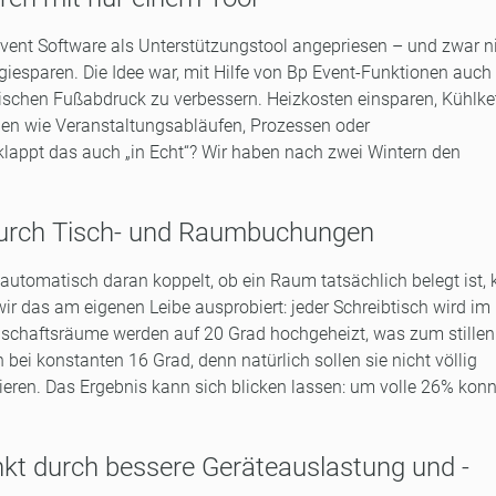
vent Software als Unterstützungstool angepriesen – und zwar n
giesparen. Die Idee war, mit Hilfe von Bp Event-Funktionen auch
gischen Fußabdruck zu verbessern. Heizkosten einsparen, Kühlke
onen wie Veranstaltungsabläufen, Prozessen oder
klappt das auch „in Echt“? Wir haben nach zwei Wintern den
 durch Tisch- und Raumbuchungen
 automatisch daran koppelt, ob ein Raum tatsächlich belegt ist,
ir das am eigenen Leibe ausprobiert: jeder Schreibtisch wird im
nschaftsräume werden auf 20 Grad hochgeheizt, was zum stillen
ei konstanten 16 Grad, denn natürlich sollen sie nicht völlig
ieren. Das Ergebnis kann sich blicken lassen: um volle 26% kon
nkt durch bessere Geräteauslastung und -