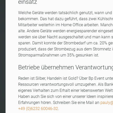
einsatz
Welche Geräte werden tatsächlich genutzt, wann und w
bekommen. Das hat dazu geführt, dass zwei Kühlschrä
Mitarbeiter weiterhin im Home Office arbeiten. Manche G
alte. Andere Geräte werden energiesparender eingesetzt
werden sie über Nacht ausgeschaltet und man kann s
sparen. Damit konnte der Strombedarf um ca. 20% ges
produziert, dass der Strombezug aus dem Stromnetz
Stromsparmaßnahmen um 35% gesunken ist.
Betriebe übernehmen Verantwortun
Reden ist Silber, Handeln ist Gold? Über Bp Event un
Ressourcen verantwortungsvoll umzugehen. Als Banket
eigenes Verhalten zum Erhalt einer lebenswerten Welt
Haben auch Sie sich von einer unserer Ideen inspirier
Erfahrungen hören. Schreiben Sie eine Mail an
pauly@
+49 (0)6232 60046‑32
.