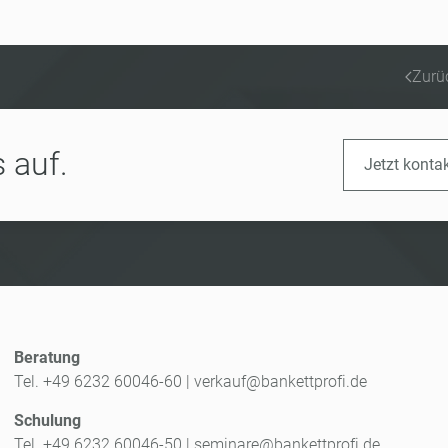
Zurü
 auf.
Jetzt konta
Beratung
Tel. +49 6232 60046-60
|
verkauf@bankettprofi.de
Schulung
Tel. +49 6232 60046-50
|
seminare@bankettprofi.de