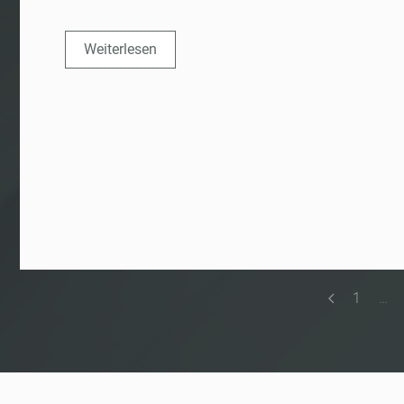
Weiterlesen
1
…