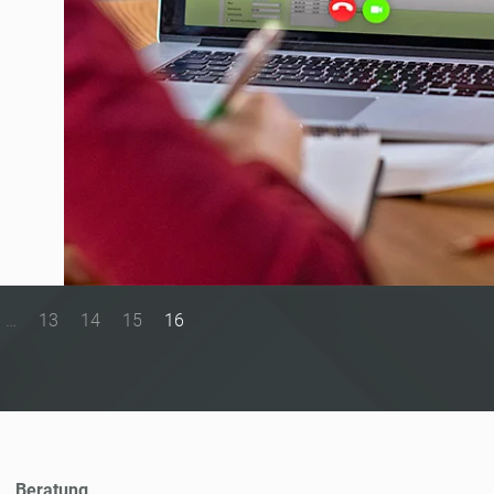
…
13
14
15
16
Beratung