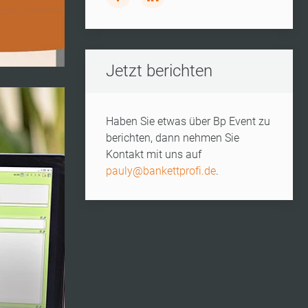
Jetzt berichten
Haben Sie etwas über Bp Event zu
berichten, dann nehmen Sie
Kontakt mit uns auf
pauly@bankettprofi.de
.