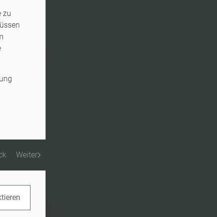
e zu
müssen
m
e
sung
ck
Weiter
ktieren