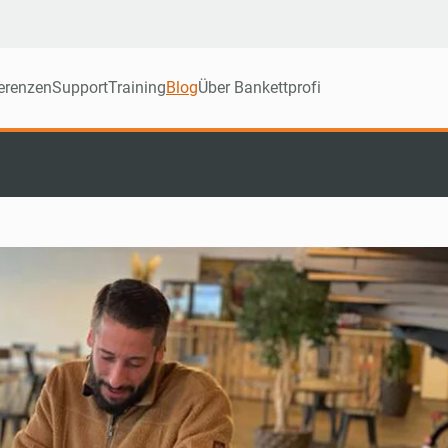
erenzen
Support
Training
Blog
Über Bankettprofi