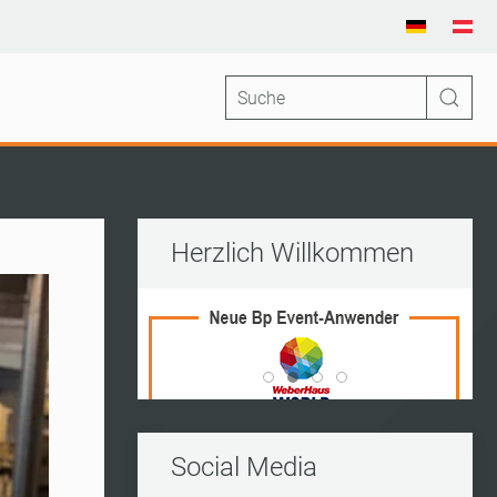
Herzlich Willkommen
Vito Frederico Wedding Ran
World Of Living
Kleine Insel
Kerres
Social Media