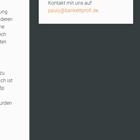
Kontakt mit uns auf
pauly@bankettprofi.de
.
rung
nderen
he
och
ten
 zu
ch ist
Bp
wurden