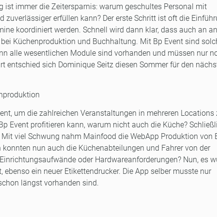
ng ist immer die Zeitersparnis: warum geschultes Personal mit
 zuverlässiger erfüllen kann? Der erste Schritt ist oft die Einfüh
mine koordiniert werden. Schnell wird dann klar, dass auch an a
l bei Küchenproduktion und Buchhaltung. Mit Bp Event sind solc
 denn alle wesentlichen Module sind vorhanden und müssen nur n
urt entschied sich Dominique Seitz diesen Sommer für den nächs
enproduktion
vent, um die zahlreichen Veranstaltungen in mehreren Locations
 Event profitieren kann, warum nicht auch die Küche? Schließli
s! Mit viel Schwung nahm Mainfood die WebApp Produktion von 
n konnten nun auch die Küchenabteilungen und Fahrer von der
e Einrichtungsaufwände oder Hardwareanforderungen? Nun, es 
 ebenso ein neuer Etikettendrucker. Die App selber musste nur
e schon längst vorhanden sind.