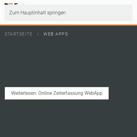
Zum Hauptinhalt springen
STARTSEITE
WEB APPS
Online Zeiterfassung WebApp
Arbeitszeiten digital erfassen - Bequem und effektiv für
Personal und Management
Weiterlesen: Online Zeiterfassung WebApp
Intranet WebApp
Daten für Alle - Lizenzfreie Buchungen über den Web-
Browser