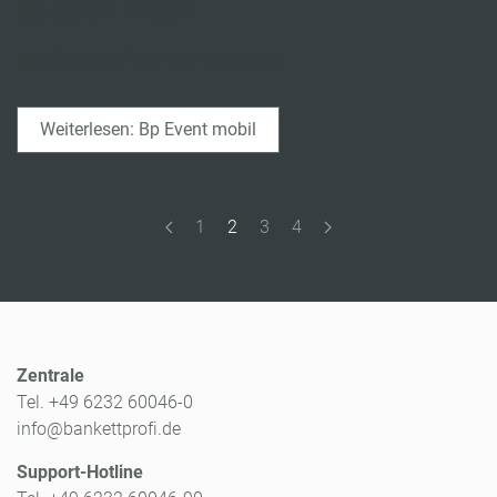
Bp Event mobil
Mobiler Zugriff auf Ihre Datenbank
Weiterlesen: Bp Event mobil
1
2
3
4
Zentrale
Tel. +49 6232 60046-0
info@bankettprofi.de
Support-Hotline