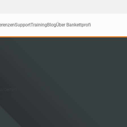
erenzen
Support
Training
Blog
Über Bankettprofi
earbeiten