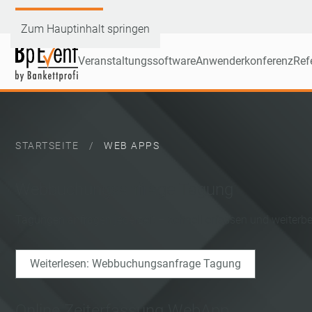
Demoversion testen
Zum Hauptinhalt springen
Veranstaltungssoftware
Anwenderkonferenz
Ref
STARTSEITE
WEB APPS
Webbuchungsanfrage Tagung
Tagungen anfragen jederzeit – schnell erfassen und weiterb
Weiterlesen: Webbuchungsanfrage Tagung
Online Zeiterfassung WebApp