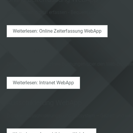
Arbeitszeiten digital erfassen - Bequem und effektiv für P
Weiterlesen: Online Zeiterfassung WebApp
Intranet WebApp
Daten für Alle - Lizenzfreie Buchungen über den Web-Browse
Weiterlesen: Intranet WebApp
Ausschilderung WebApp
Digitales Ausschilderungs- und Leitsystem – Gezielt und w