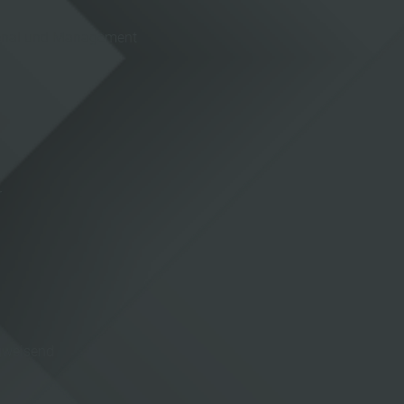
ersonal und Management
r
egweisend